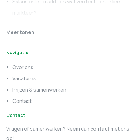
Salaris online markteer: wat verdient een online
markteer?
Online marketing
Marketing vacatures
Meer tonen
vacatures
Noord-Brabant
Navigatie
Marketing vacatures
Marketing vacatures
Zuid-Holland
Noord-Holland
Over ons
Marketing vacatures
Vacatures
Utrecht
Prijzen & samenwerken
Contact
Contact
Vragen of samenwerken? Neem dan
contact
met ons
op!