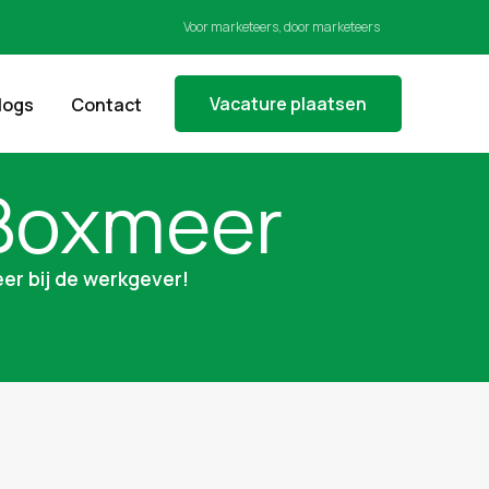
Voor marketeers, door marketeers
Vacature plaatsen
logs
Contact
 Boxmeer
er bij de werkgever!