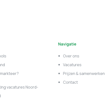
Navigatie
ools
Over ons
and
Vacatures
e markteer?
Prijzen & samenwerken
Contact
ing vacatures Noord-
d