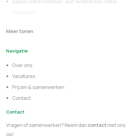
Salaris online markteer: wat verdient een online
markteer?
Online marketing
Marketing vacatures
Meer tonen
vacatures
Noord-Brabant
Navigatie
Marketing vacatures
Marketing vacatures
Zuid-Holland
Noord-Holland
Over ons
Marketing vacatures
Vacatures
Utrecht
Prijzen & samenwerken
Contact
Contact
Vragen of samenwerken? Neem dan
contact
met ons
op!