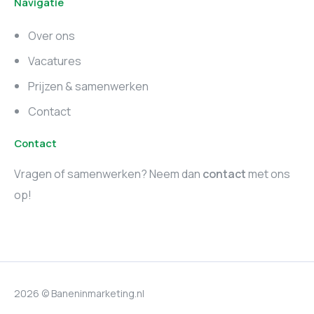
Navigatie
Marketing vacatures
Marketing vacatures
Zuid-Holland
Noord-Holland
Over ons
Marketing vacatures
Vacatures
Utrecht
Prijzen & samenwerken
Contact
Contact
Vragen of samenwerken? Neem dan
contact
met ons
op!
2026 © Baneninmarketing.nl