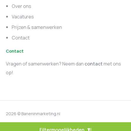
Zuid-Holland
Noord-Holland
Over ons
Marketing vacatures
Vacatures
Utrecht
Prijzen & samenwerken
Contact
Contact
Vragen of samenwerken? Neem dan
contact
met ons
op!
2026 © Baneninmarketing.nl
Privacyverklaring
Filtermogelijkheden