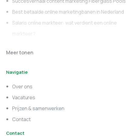
Succesverhaal content marketing Fiberglass Pools
Best betaalde online marketingbanen in Nederland
Salaris online markteer: wat verdient een online
markteer?
Online marketing
Marketing vacatures
Meer tonen
vacatures
Noord-Brabant
Navigatie
Marketing vacatures
Marketing vacatures
Zuid-Holland
Noord-Holland
Over ons
Marketing vacatures
Vacatures
Utrecht
Prijzen & samenwerken
Contact
Contact