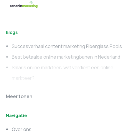
Blogs
Succesverhaal content marketing Fiberglass Pools
Best betaalde online marketingbanen in Nederland
Salaris online markteer: wat verdient een online
markteer?
Online marketing
Marketing vacatures
Meer tonen
vacatures
Noord-Brabant
Navigatie
Marketing vacatures
Marketing vacatures
Zuid-Holland
Noord-Holland
Over ons