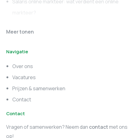
Salaris online markteer: wat verdient een online
markteer?
Online marketing
Marketing vacatures
Meer tonen
vacatures
Noord-Brabant
Navigatie
Marketing vacatures
Marketing vacatures
Zuid-Holland
Noord-Holland
Over ons
Marketing vacatures
Vacatures
Utrecht
Prijzen & samenwerken
Contact
Contact
Vragen of samenwerken? Neem dan
contact
met ons
op!