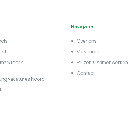
Navigatie
ools
Over ons
and
Vacatures
e markteer?
Prijzen & samenwerken
Contact
ing vacatures Noord-
d