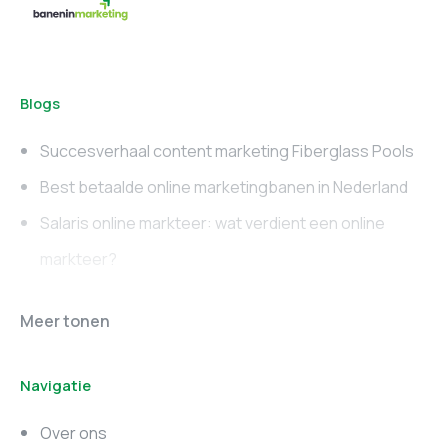
Blogs
Succesverhaal content marketing Fiberglass Pools
Best betaalde online marketingbanen in Nederland
Salaris online markteer: wat verdient een online
markteer?
Online marketing
Marketing vacatures
Meer tonen
vacatures
Noord-Brabant
Navigatie
Marketing vacatures
Marketing vacatures
Zuid-Holland
Noord-Holland
Over ons