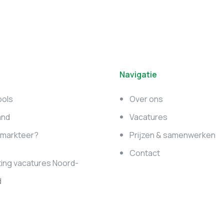
Navigatie
ools
Over ons
and
Vacatures
e markteer?
Prijzen & samenwerken
Contact
ing vacatures Noord-
d