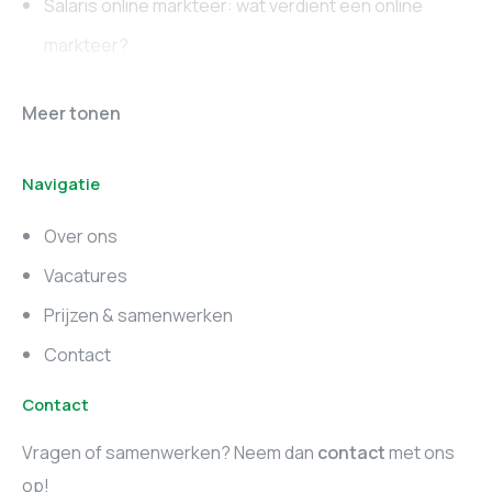
Salaris online markteer: wat verdient een online
markteer?
Online marketing
Marketing vacatures
Meer tonen
vacatures
Noord-Brabant
Navigatie
Marketing vacatures
Marketing vacatures
Zuid-Holland
Noord-Holland
Over ons
Marketing vacatures
Vacatures
Utrecht
Prijzen & samenwerken
Contact
Contact
Vragen of samenwerken? Neem dan
contact
met ons
op!