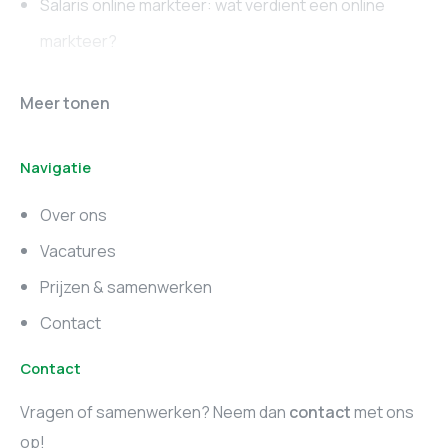
Salaris online markteer: wat verdient een online
markteer?
Online marketing
Marketing vacatures
Meer tonen
vacatures
Noord-Brabant
Navigatie
Marketing vacatures
Marketing vacatures
Zuid-Holland
Noord-Holland
Over ons
Marketing vacatures
Vacatures
Utrecht
Prijzen & samenwerken
Contact
Contact
Vragen of samenwerken? Neem dan
contact
met ons
op!