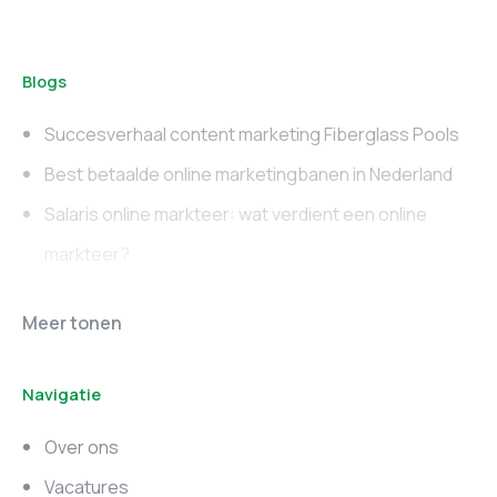
Blogs
Succesverhaal content marketing Fiberglass Pools
Best betaalde online marketingbanen in Nederland
Salaris online markteer: wat verdient een online
markteer?
Online marketing
Marketing vacatures
Meer tonen
vacatures
Noord-Brabant
Navigatie
Marketing vacatures
Marketing vacatures
Zuid-Holland
Noord-Holland
Over ons
Marketing vacatures
Vacatures