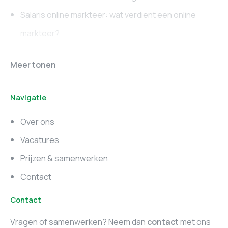
Salaris online markteer: wat verdient een online
markteer?
Online marketing
Marketing vacatures
Meer tonen
vacatures
Noord-Brabant
Navigatie
Marketing vacatures
Marketing vacatures
Zuid-Holland
Noord-Holland
Over ons
Marketing vacatures
Vacatures
Utrecht
Prijzen & samenwerken
Contact
Contact
Vragen of samenwerken? Neem dan
contact
met ons