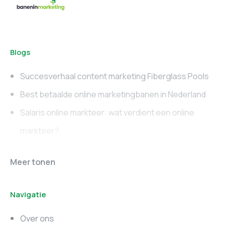
Blogs
Succesverhaal content marketing Fiberglass Pools
Best betaalde online marketingbanen in Nederland
Salaris online markteer: wat verdient een online
markteer?
Online marketing
Marketing vacatures
Meer tonen
vacatures
Noord-Brabant
Navigatie
Marketing vacatures
Marketing vacatures
Zuid-Holland
Noord-Holland
Over ons