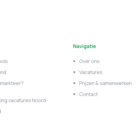
Navigatie
ools
Over ons
and
Vacatures
e markteer?
Prijzen & samenwerken
Contact
ing vacatures Noord-
d