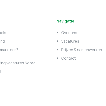
Navigatie
ools
Over ons
and
Vacatures
e markteer?
Prijzen & samenwerken
Contact
ing vacatures Noord-
d