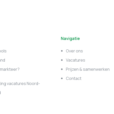
Navigatie
ools
Over ons
and
Vacatures
e markteer?
Prijzen & samenwerken
Contact
ing vacatures Noord-
d