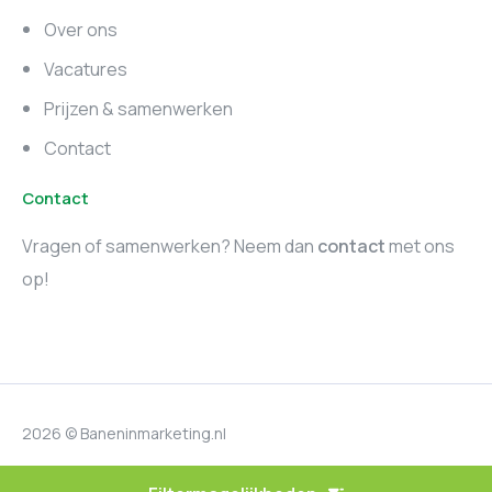
Zuid-Holland
Noord-Holland
Over ons
Marketing vacatures
Vacatures
Utrecht
Prijzen & samenwerken
Contact
Contact
Vragen of samenwerken? Neem dan
contact
met ons
op!
2026 © Baneninmarketing.nl
Privacyverklaring