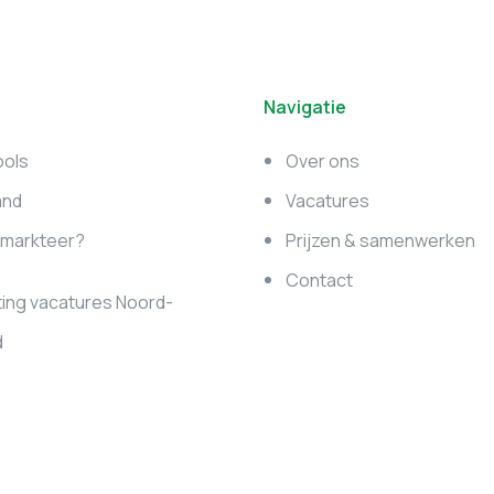
Navigatie
ools
Over ons
and
Vacatures
e markteer?
Prijzen & samenwerken
Contact
ing vacatures Noord-
d