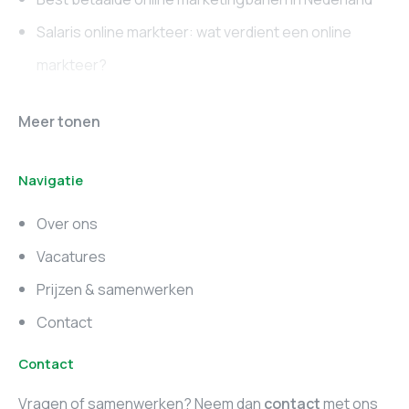
Salaris online markteer: wat verdient een online
markteer?
Online marketing
Marketing vacatures
Meer tonen
vacatures
Noord-Brabant
Navigatie
Marketing vacatures
Marketing vacatures
Zuid-Holland
Noord-Holland
Over ons
Marketing vacatures
Vacatures
Utrecht
Prijzen & samenwerken
Contact
Contact
Vragen of samenwerken? Neem dan
contact
met ons