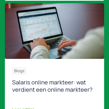
Blogs
Salaris online markteer: wat
verdient een online markteer?
Wat verdient een online marketeer? Overweeg je een carrière als online marketeer of ben je benieuwd of jouw huidige salaris marktconform is? In dit artikel duiken we in de salarissen van online marketeers in Nederland. Wat kun je verwachten als starter, wat verdien je als senior, en welke factoren spelen een rol bij het bepalen […]