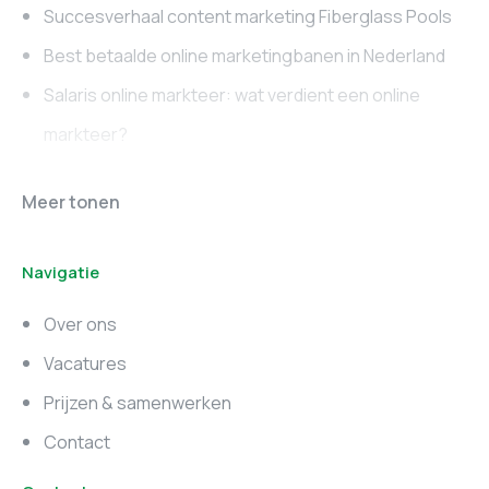
Succesverhaal content marketing Fiberglass Pools
Best betaalde online marketingbanen in Nederland
Salaris online markteer: wat verdient een online
markteer?
Online marketing
Marketing vacatures
Meer tonen
vacatures
Noord-Brabant
Navigatie
Marketing vacatures
Marketing vacatures
Zuid-Holland
Noord-Holland
Over ons
Marketing vacatures
Vacatures
Utrecht
Prijzen & samenwerken
Contact