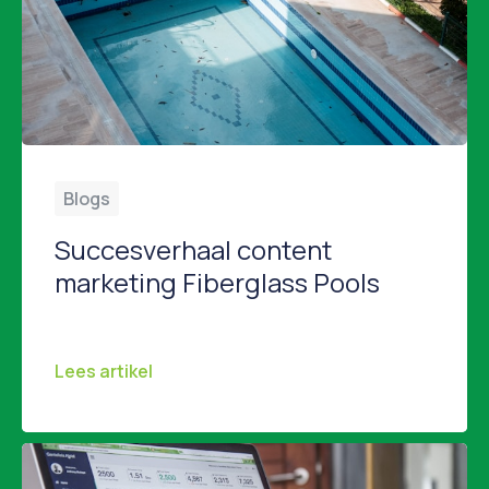
Blogs
Succesverhaal content
marketing Fiberglass Pools
Hoe een zwembadbedrijf de marketingwereld veranderde het succesverhaal van Fiberglass Pools Stel je voor: je runt een bedrijf in zwembaden en de economie stort in. Verkoop daalt, klanten trekken zich terug en je denkt aan stoppen. Dat was de realiteit voor Marcus Sheridan, eigenaar van River Pools and Spas. Een bedrijf dat zich richtte op […]
Lees artikel