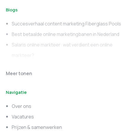
Blogs
Succesverhaal content marketing Fiberglass Pools
Best betaalde online marketingbanen in Nederland
Salaris online markteer: wat verdient een online
markteer?
Online marketing
Marketing vacatures
Meer tonen
vacatures
Noord-Brabant
Navigatie
Marketing vacatures
Marketing vacatures
Zuid-Holland
Noord-Holland
Over ons
Marketing vacatures
Vacatures
Utrecht
Prijzen & samenwerken