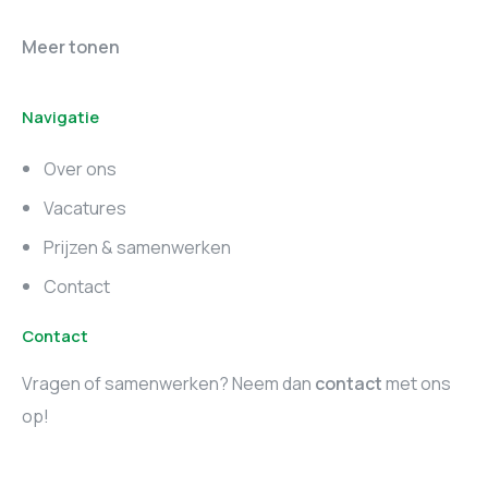
Online marketing
Marketing vacatures
Meer tonen
vacatures
Noord-Brabant
Navigatie
Marketing vacatures
Marketing vacatures
Zuid-Holland
Noord-Holland
Over ons
Marketing vacatures
Vacatures
Utrecht
Prijzen & samenwerken
Contact
Contact
Vragen of samenwerken? Neem dan
contact
met ons
op!