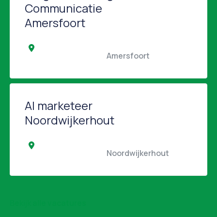
Communicatie
Amersfoort
                                                Amersfoort                                            
AI marketeer
Noordwijkerhout
                                                Noordwijkerhout                 
Bekijk alle vacatures