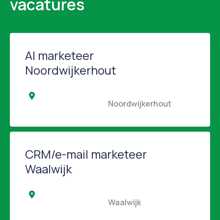
vacatures
AI marketeer
Noordwijkerhout
                                                Noordwijkerhout                 
CRM/e-mail marketeer
Waalwijk
                                                Waalwijk                                            