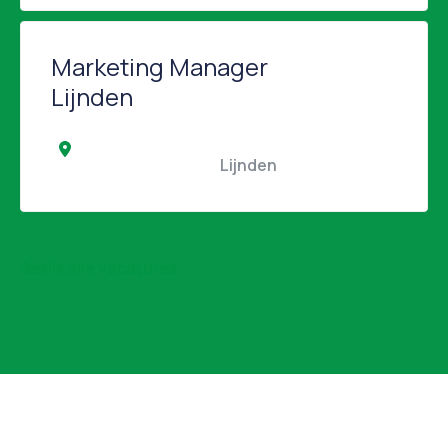
Marketing Manager
Lijnden
                                                Lijnden                                            
Bekijk alle vacatures