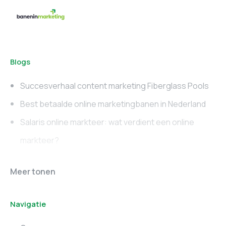
Blogs
Succesverhaal content marketing Fiberglass Pools
Best betaalde online marketingbanen in Nederland
Salaris online markteer: wat verdient een online
markteer?
Online marketing
Marketing vacatures
Meer tonen
vacatures
Noord-Brabant
Navigatie
Marketing vacatures
Marketing vacatures
Zuid-Holland
Noord-Holland