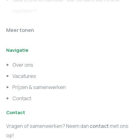
markteer?
Online marketing
Marketing vacatures
Meer tonen
vacatures
Noord-Brabant
Navigatie
Marketing vacatures
Marketing vacatures
Zuid-Holland
Noord-Holland
Over ons
Marketing vacatures
Vacatures
Utrecht
Prijzen & samenwerken
Contact
Contact
Vragen of samenwerken? Neem dan
contact
met ons
op!