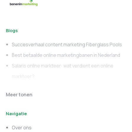
Blogs
Succesverhaal content marketing Fiberglass Pools
Best betaalde online marketingbanen in Nederland
Salaris online markteer: wat verdient een online
markteer?
Online marketing
Marketing vacatures
Meer tonen
vacatures
Noord-Brabant
Navigatie
Marketing vacatures
Marketing vacatures
Zuid-Holland
Noord-Holland
Over ons