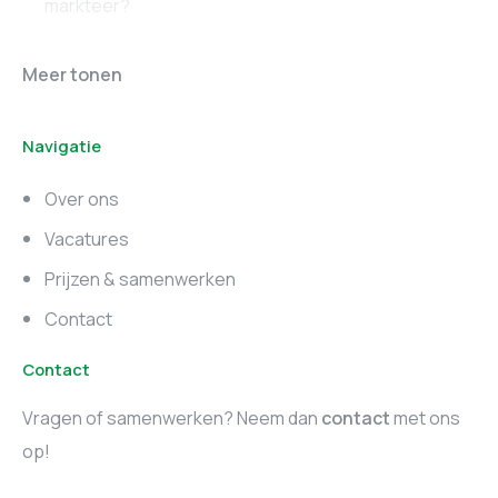
markteer?
Online marketing
Marketing vacatures
Meer tonen
vacatures
Noord-Brabant
Navigatie
Marketing vacatures
Marketing vacatures
Zuid-Holland
Noord-Holland
Over ons
Marketing vacatures
Vacatures
Utrecht
Prijzen & samenwerken
Contact
Contact
Vragen of samenwerken? Neem dan
contact
met ons
op!