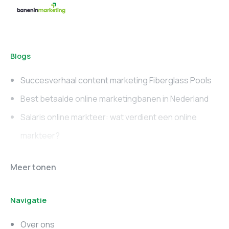
Blogs
Succesverhaal content marketing Fiberglass Pools
Best betaalde online marketingbanen in Nederland
Salaris online markteer: wat verdient een online
markteer?
Online marketing
Marketing vacatures
Meer tonen
vacatures
Noord-Brabant
Navigatie
Marketing vacatures
Marketing vacatures
Zuid-Holland
Noord-Holland
Over ons