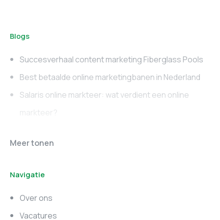
Blogs
Succesverhaal content marketing Fiberglass Pools
Best betaalde online marketingbanen in Nederland
Salaris online markteer: wat verdient een online
markteer?
Online marketing
Marketing vacatures
Meer tonen
vacatures
Noord-Brabant
Navigatie
Marketing vacatures
Marketing vacatures
Zuid-Holland
Noord-Holland
Over ons
Marketing vacatures
Vacatures