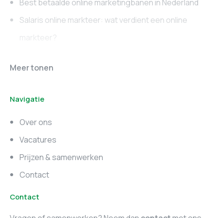
Best betaalde online marketingbanen in Nederland
Salaris online markteer: wat verdient een online
markteer?
Online marketing
Marketing vacatures
Meer tonen
vacatures
Noord-Brabant
Navigatie
Marketing vacatures
Marketing vacatures
Zuid-Holland
Noord-Holland
Over ons
Marketing vacatures
Vacatures
Utrecht
Prijzen & samenwerken
Contact
Contact