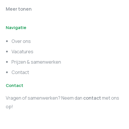
Online marketing
Marketing vacatures
Meer tonen
vacatures
Noord-Brabant
Navigatie
Marketing vacatures
Marketing vacatures
Zuid-Holland
Noord-Holland
Over ons
Marketing vacatures
Vacatures
Utrecht
Prijzen & samenwerken
Contact
Contact
Vragen of samenwerken? Neem dan
contact
met ons
op!