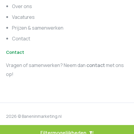
Zuid-Holland
Noord-Holland
Over ons
Marketing vacatures
Vacatures
Utrecht
Prijzen & samenwerken
Contact
Contact
Vragen of samenwerken? Neem dan
contact
met ons
op!
2026 © Baneninmarketing.nl
Privacyverklaring
Filtermogelijkheden