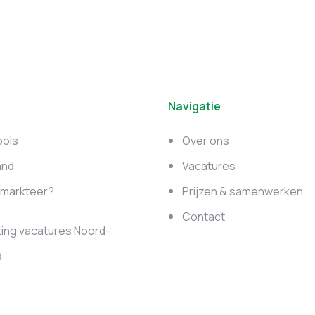
Navigatie
ools
Over ons
and
Vacatures
e markteer?
Prijzen & samenwerken
Contact
ing vacatures Noord-
d