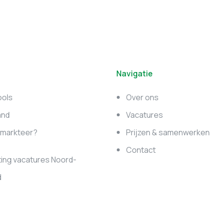
Navigatie
ools
Over ons
and
Vacatures
e markteer?
Prijzen & samenwerken
Contact
ing vacatures Noord-
d