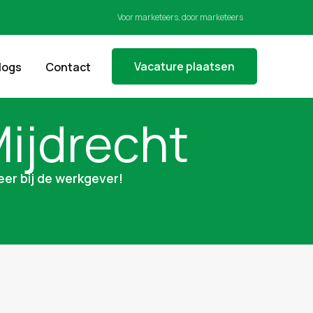
Voor marketeers, door marketeers
Vacature plaatsen
logs
Contact
ijdrecht
eer bij de werkgever!