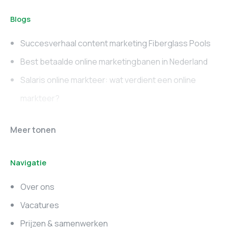
Blogs
Succesverhaal content marketing Fiberglass Pools
Best betaalde online marketingbanen in Nederland
Salaris online markteer: wat verdient een online
markteer?
Online marketing
Marketing vacatures
Meer tonen
vacatures
Noord-Brabant
Navigatie
Marketing vacatures
Marketing vacatures
Zuid-Holland
Noord-Holland
Over ons
Marketing vacatures
Vacatures
Utrecht
Prijzen & samenwerken