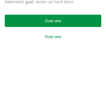
faketekst gaat, lezen ze toch door.
Over ons
Over ons
Element tekst kolommen afbeelding
Dit is een titel