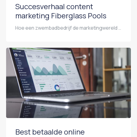
Succesverhaal content
marketing Fiberglass Pools
Hoe een zwembadbedrijf de marketingwereld veranderde het succesverhaal van Fiberglass Pools Stel je voor: je runt een bedrijf in zwembaden en de economie stort in. Verkoop daalt, klanten trekken zich terug en je denkt aan stoppen. Dat was de realiteit voor Marcus Sheridan, eigenaar van River Pools and Spas. Een bedrijf dat zich richtte op […]
Best betaalde online