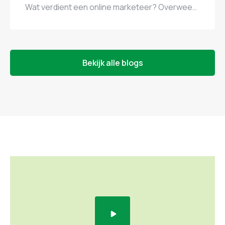
Wat verdient een online marketeer? Overweeg je een carrière als online marketeer of ben je benieuwd of jouw huidige salaris marktconform is? In dit artikel duiken we in de salarissen van online marketeers in Nederland. Wat kun je verwachten als starter, wat verdien je als senior, en welke factoren spelen een rol bij het bepalen […]
Bekijk alle blogs